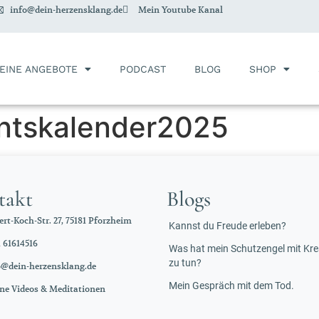
info@dein-herzensklang.de
Mein Youtube Kanal
EINE ANGEBOTE
PODCAST
BLOG
SHOP
ntskalender2025
takt
Blogs
rt-Koch-Str. 27, 75181 Pforzheim
Kannst du Freude erleben?
 61614516
Was hat mein Schutzengel mit Krea
zu tun?
o@dein-herzensklang.de
Mein Gespräch mit dem Tod.
ne Videos & Meditationen