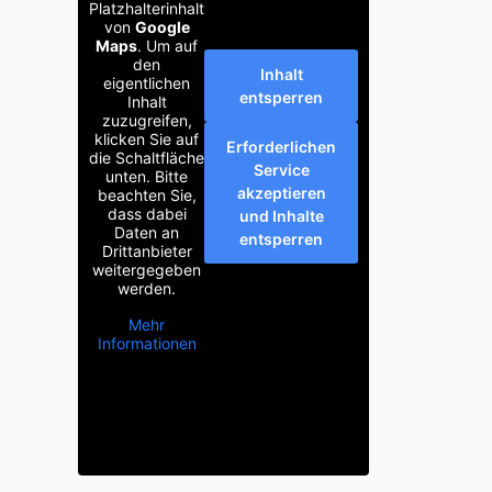
Platzhalterinhalt
von
Google
Maps
. Um auf
den
Inhalt
eigentlichen
entsperren
Inhalt
zuzugreifen,
klicken Sie auf
Erforderlichen
die Schaltfläche
Service
unten. Bitte
akzeptieren
beachten Sie,
dass dabei
und Inhalte
Daten an
entsperren
Drittanbieter
weitergegeben
werden.
Mehr
Informationen