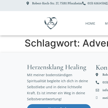
Robert-Koch-Str. 27, 75181 Pforzheim
0151 61614516
HOME
M
Schlagwort:
Adve
Herzensklang Healing
Kon
Mit meiner bodenständigen
Robe
Spiritualität begleite ich dich in deine
0151
Selbstliebe und in deine lichtvolle
inf
Kraft. Es ist immer ein Weg in deine
mei
Selbstverantwortung!