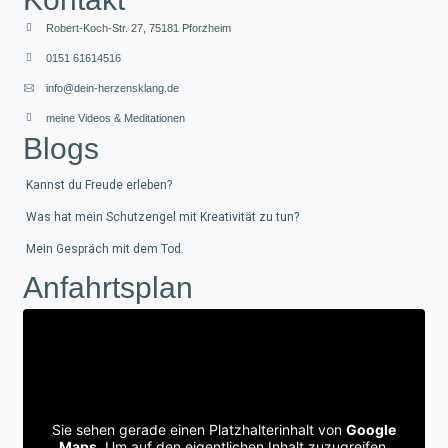
Robert-Koch-Str. 27, 75181 Pforzheim
0151 61614516
info@dein-herzensklang.de
meine Videos & Meditationen
Blogs
Kannst du Freude erleben?
Was hat mein Schutzengel mit Kreativität zu tun?
Mein Gespräch mit dem Tod.
Anfahrtsplan
Sie sehen gerade einen Platzhalterinhalt von
Google
Maps
. Um auf den eigentlichen Inhalt zuzugreifen,