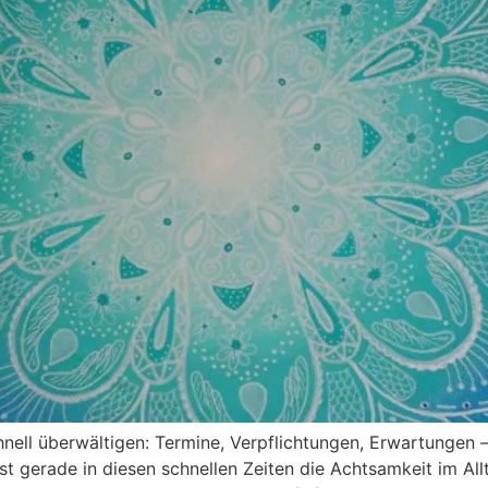
chnell überwältigen: Termine, Verpflichtungen, Erwartunge
t gerade in diesen schnellen Zeiten die Achtsamkeit im Allt